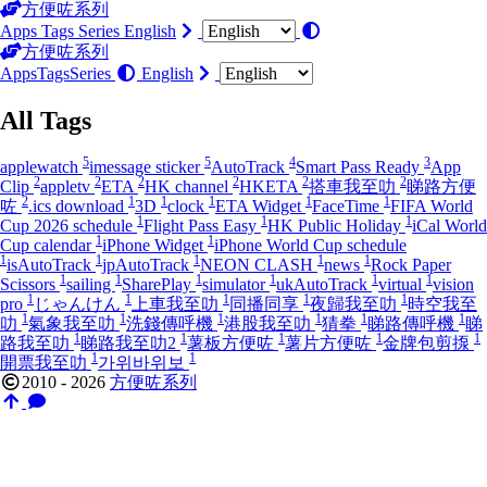
方便咗系列
Apps
Tags
Series
English
方便咗系列
Apps
Tags
Series
English
All Tags
5
5
4
3
applewatch
imessage sticker
AutoTrack
Smart Pass Ready
App
2
2
2
2
2
2
Clip
appletv
ETA
HK channel
HKETA
搭車我至叻
睇路方便
2
1
1
1
1
1
咗
.ics download
3D
clock
ETA Widget
FaceTime
FIFA World
1
1
1
Cup 2026 schedule
Flight Pass Easy
HK Public Holiday
iCal World
1
1
Cup calendar
iPhone Widget
iPhone World Cup schedule
1
1
1
1
1
isAutoTrack
jpAutoTrack
NEON CLASH
news
Rock Paper
1
1
1
1
1
1
Scissors
sailing
SharePlay
simulator
ukAutoTrack
virtual
vision
1
1
1
1
1
pro
じゃんけん
上車我至叻
同播同享
夜歸我至叻
時空我至
1
1
1
1
1
1
叻
氣象我至叻
洗錢傳呼機
港股我至叻
猜拳
睇路傳呼機
睇
1
1
1
1
1
路我至叻
睇路我至叻2
薯板方便咗
薯片方便咗
金牌包剪揼
1
1
開票我至叻
가위바위보
2010 - 2026
方便咗系列